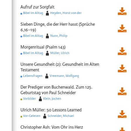
Aufruf zur Sorgfalt
Bibel im Alltag
Heyden, Horst von der
Sieben Dinge, die der Herr hasst (Sprüche
6,16–19)
Bibel im Alltag
Nunn, Philip
Morgenritual (Psalm 143)
Bibel im Alltag
Müller, Ulrich
Unsere Gesundheit (2): Gesundheit im Alten
Testament
Lebensfragen
Vreemann, Wolfgang
Der Prediger von Buchenwald. Zum 125.
Geburtstag von Paul Schneider
Vorbilder
Klein, Jochen
Ulrich Müller: 50 Lessons Learned
Vor-Gelesen
Schneider, Michael
Christopher Ash: Vom Ohr ins Herz